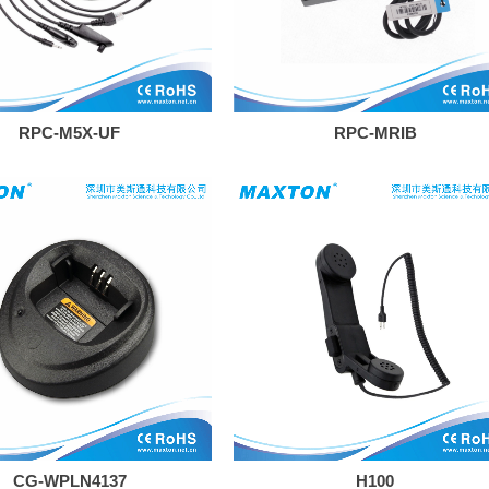
RPC-M5X-UF
RPC-MRIB
CG-WPLN4137
H100