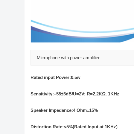
Microphone with power amplifier
Rated input Power
:0.5w
Sensitivity
:
–
55
±
3
dB/U=2V; R=2.2KΩ. 1KHz
Speaker Impedance
:
4
Ohm±15%
Distortion Rate
:
<5%
(
Rated Input at 1KHz
)