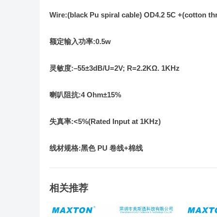
Wire
:
(black
Pu
spiral
cable)
OD4.2
5C
+
(cotton
th
额定输入功率:0.5w
灵敏度:
–
55
±
3
dB/U=2V; R=2.2KΩ. 1KHz
喇叭阻抗:
4
Ohm±15%
失真率
:
<5%
(
Rated Input at 1KHz
)
线材规格
:
黑色
PU
卷线
+
棉
线
相关推荐